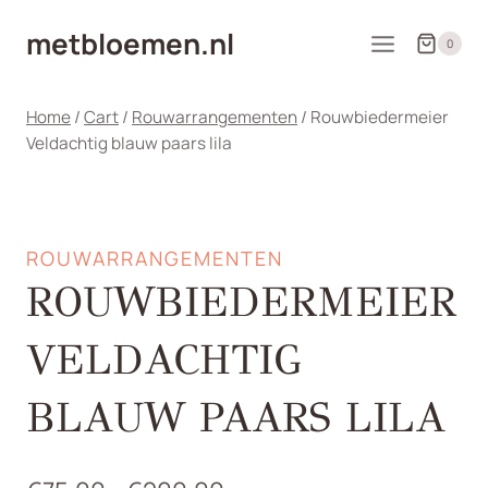
Doorgaan
metbloemen.nl
naar
0
inhoud
Home
/
Cart
/
Rouwarrangementen
/
Rouwbiedermeier
Veldachtig blauw paars lila
ROUWARRANGEMENTEN
ROUWBIEDERMEIER
VELDACHTIG
BLAUW PAARS LILA