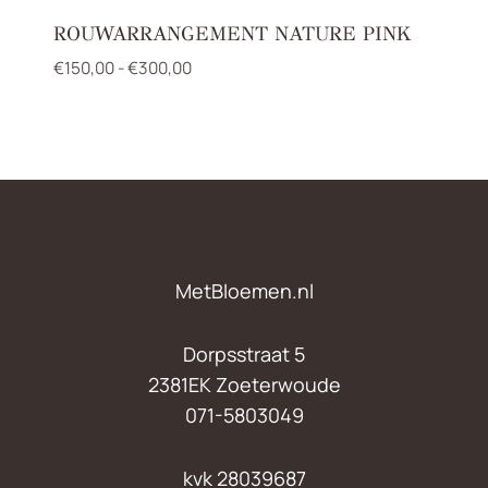
ROUWARRANGEMENT NATURE PINK
Prijsklasse:
€
150,00
-
€
300,00
€150,00
tot
€300,00
MetBloemen.nl
Dorpsstraat 5
2381EK Zoeterwoude
071-5803049
kvk 28039687