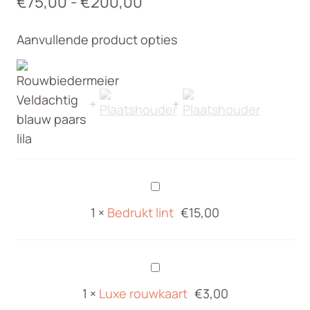
Prijsklasse:
€
75,00
-
€
200,00
€75,00
Aanvullende product opties
tot
€200,00
Bedrukt
lint
1
×
Bedrukt lint
€
15,00
Luxe
rouwkaart
1
×
Luxe rouwkaart
€
3,00