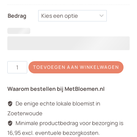
Bedrag
Rouwbiedermeier
TOEVOEGEN AAN WINKELWAGEN
Veldachtig
blauw
Waarom bestellen bij MetBloemen.nl
paars
lila
De enige echte lokale bloemist in
aantal
Zoeterwoude
Minimale productbedrag voor bezorging is
16,95 excl. eventuele bezorgkosten.