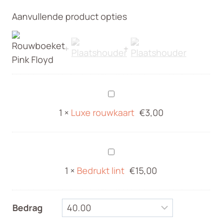
€35,00
Aanvullende product opties
tot
€60,00
Luxe
rouwkaart
1
×
Luxe rouwkaart
€
3,00
Bedrukt
lint
1
×
Bedrukt lint
€
15,00
Bedrag