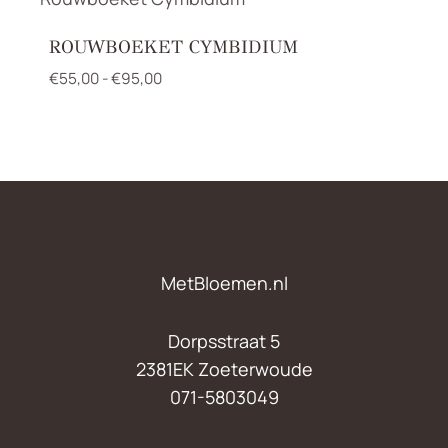
ROUWBOEKET CYMBIDIUM
Prijsklasse:
€
55,00
-
€
95,00
€55,00
tot
€95,00
MetBloemen.nl
Dorpsstraat 5
2381EK Zoeterwoude
071-5803049