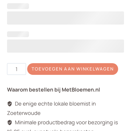
Rouwboeket
TOEVOEGEN AAN WINKELWAGEN
Pink
Floyd
Waarom bestellen bij MetBloemen.nl
aantal
De enige echte lokale bloemist in
Zoeterwoude
Minimale productbedrag voor bezorging is