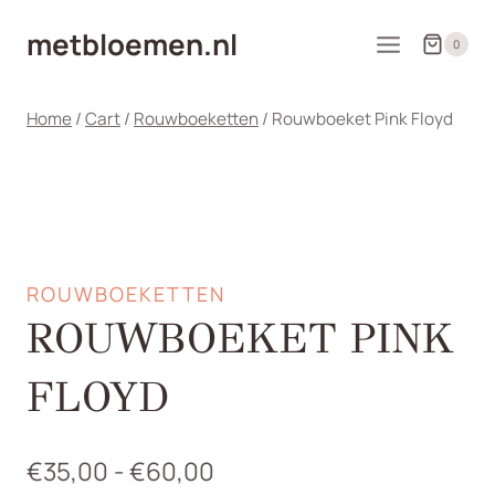
Doorgaan
metbloemen.nl
naar
0
inhoud
Home
/
Cart
/
Rouwboeketten
/
Rouwboeket Pink Floyd
ROUWBOEKETTEN
ROUWBOEKET PINK
FLOYD
Prijsklasse:
€
35,00
-
€
60,00