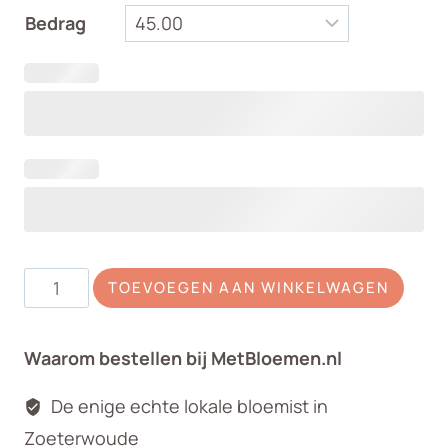
Bedrag
Rouwboeket
TOEVOEGEN AAN WINKELWAGEN
kleurrijk
zomer
Waarom bestellen bij MetBloemen.nl
aantal
De enige echte lokale bloemist in
Zoeterwoude