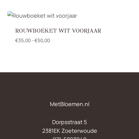
€75,00
ROUWBOEKET WIT VOORJAAR
Prijsklasse:
€
35,00
-
€
50,00
€35,00
tot
€50,00
MetBloemen.nl
Dorpsstraat 5
2381EK Zoeterwoude