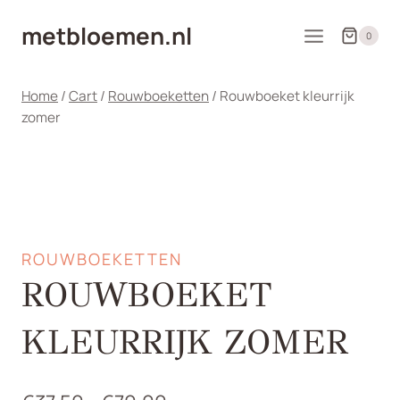
Doorgaan
metbloemen.nl
naar
0
inhoud
Home
/
Cart
/
Rouwboeketten
/
Rouwboeket kleurrijk
zomer
ROUWBOEKETTEN
ROUWBOEKET
KLEURRIJK ZOMER