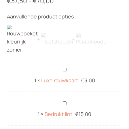
Prijsklasse:
€
37,50
-
€
70,00
€37,50
Aanvullende product opties
tot
€70,00
Luxe
rouwkaart
1
×
Luxe rouwkaart
€
3,00
Bedrukt
lint
1
×
Bedrukt lint
€
15,00