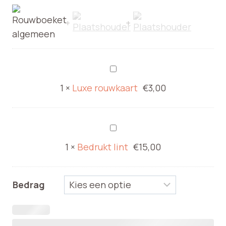
€65,00
Luxe
rouwkaart
1
×
Luxe rouwkaart
€
3,00
Bedrukt
lint
1
×
Bedrukt lint
€
15,00
Bedrag