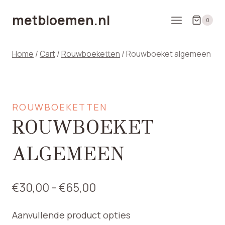
Doorgaan
metbloemen.nl
naar
0
inhoud
Home
/
Cart
/
Rouwboeketten
/
Rouwboeket algemeen
ROUWBOEKETTEN
ROUWBOEKET
ALGEMEEN
Prijsklasse:
€
30,00
-
€
65,00
€30,00
Aanvullende product opties
tot