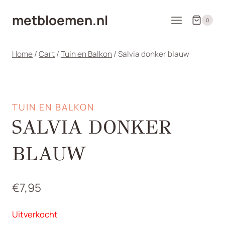
Doorgaan
metbloemen.nl
naar
0
inhoud
Home
/
Cart
/
Tuin en Balkon
/
Salvia donker blauw
TUIN EN BALKON
SALVIA DONKER
BLAUW
€
7,95
Uitverkocht