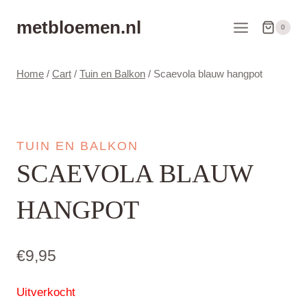
Doorgaan
metbloemen.nl
naar
0
inhoud
Home
/
Cart
/
Tuin en Balkon
/
Scaevola blauw hangpot
TUIN EN BALKON
SCAEVOLA BLAUW
HANGPOT
€
9,95
Uitverkocht