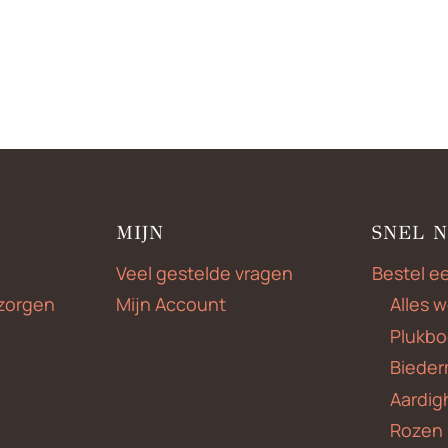
MIJN
SNEL 
Veel gestelde vragen
Bestel e
zorgen
Mijn Account
Alles 
Plukbo
Bieder
Aardig
Rozen