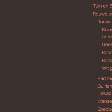
Tuin en 
Rouwblo
Rouwa
Blauw
tint
Geel
Roo
Roze
Wit 
Hart m
Quirla
lijkwa
Krans
Specia