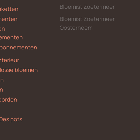
Bloemist Zoetermeer
ketten
menten
Bloemist Zoetermeer
Oosterheem
en
ementen
 abonnementen
nterieur
 losse bloemen
en
en
borden
Des pots