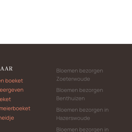
NAAR
Bloemen bezorgen
Zoeterwoude
en boeket
weergeven
Bloemen bezorgen
Benthuizen
eket
meierboeket
Bloemen bezorgen in
heidje
Hazerswoude
Bloemen bezorgen in