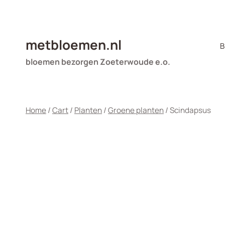
Doorgaan
naar
inhoud
metbloemen.nl
B
bloemen bezorgen Zoeterwoude e.o.
Home
/
Cart
/
Planten
/
Groene planten
/
Scindapsus