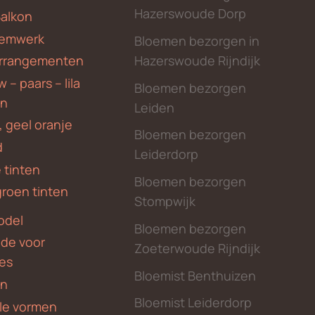
Hazerswoude Dorp
Balkon
emwerk
Bloemen bezorgen in
Hazerswoude Rijndijk
rrangementen
 – paars – lila
Bloemen bezorgen
en
Leiden
, geel oranje
Bloemen bezorgen
d
Leiderdorp
 tinten
Bloemen bezorgen
groen tinten
Stompwijk
odel
Bloemen bezorgen
nde voor
Zoeterwoude Rijndijk
des
Bloemist Benthuizen
en
Bloemist Leiderdorp
le vormen