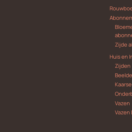
Rouwboe
Abonne
Bloem
abonn
Zijde
Huis en I
Zijden
Beeld
Kaars
Onder
Vazen
Vazen 