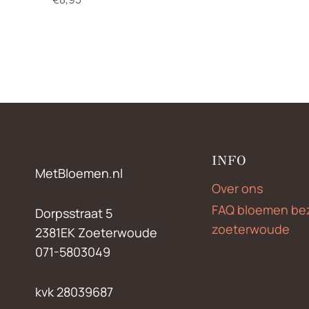
INFO
MetBloemen.nl
Over ons
FAQ bloemen be
Dorpsstraat 5
zoeterwoude
2381EK Zoeterwoude
071-5803049
kvk 28039687