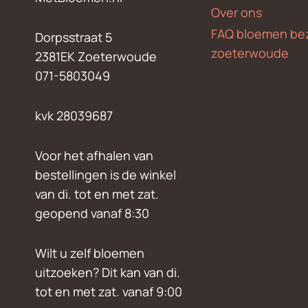
Over ons
FAQ bloemen be
Dorpsstraat 5
zoeterwoude
2381EK Zoeterwoude
071-5803049
kvk 28039687
Voor het afhalen van
bestellingen is de winkel
van di. tot en met zat.
geopend vanaf 8:30
Wilt u zelf bloemen
uitzoeken? Dit kan van di.
tot en met zat. vanaf 9:00