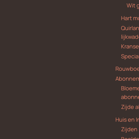
Wit 
Hart m
Quirla
lijkwa
Krans
Specia
Rouwboe
Abonne
Bloem
abonn
Zijde
Huis en I
Zijden
Beeld