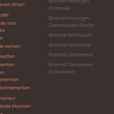
Bloemen bezorgen
groen tinten
Stompwijk
odel
Bloemen bezorgen
nde voor
Zoeterwoude Rijndijk
des
Bloemist Benthuizen
en
Bloemist Leiderdorp
le vormen
Bloemist Zoetermeer
ketten
menten
Bloemist Zoetermeer
Oosterheem
en
ementen
 abonnementen
nterieur
 losse bloemen
en