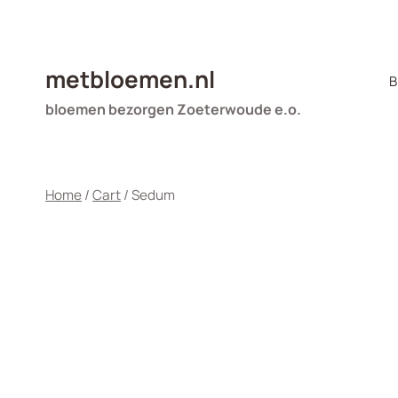
Doorgaan
naar
inhoud
metbloemen.nl
B
bloemen bezorgen Zoeterwoude e.o.
Home
/
Cart
/
Sedum