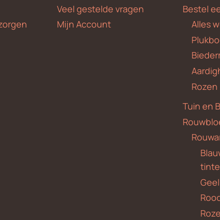
Veel gestelde vragen
Bestel e
zorgen
Mijn Account
Alles 
Plukbo
Bieder
Aardig
Rozen
Tuin en 
Rouwblo
Rouwa
Blauw
tint
Geel
Roo
Roze