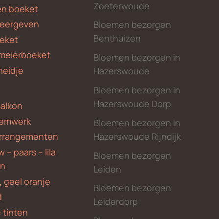
Zoeterwoude
en boeket
weergeven
Bloemen bezorgen
Benthuizen
eket
meierboeket
Bloemen bezorgen in
heidje
Hazerswoude
Bloemen bezorgen in
Hazerswoude Dorp
Balkon
emwerk
Bloemen bezorgen in
Hazerswoude Rijndijk
rrangementen
 – paars – lila
Bloemen bezorgen
en
Leiden
, geel oranje
Bloemen bezorgen
d
Leiderdorp
 tinten