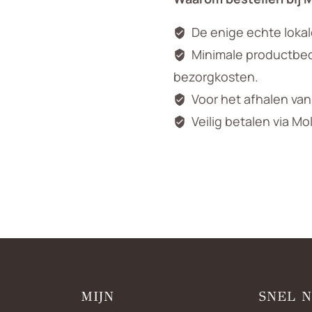
De enige echte loka
Minimale productbedr
bezorgkosten.
Voor het afhalen va
Veilig betalen via Mo
MIJN
SNEL 