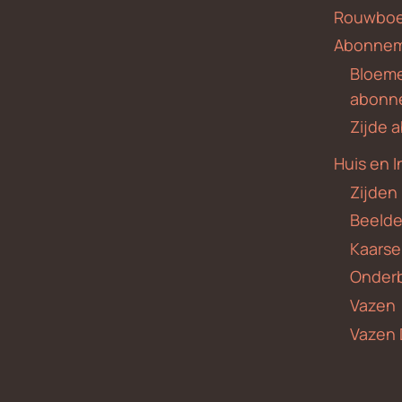
Rouwboe
Abonne
Bloem
abonn
Zijde
Huis en I
Zijden
Beeld
Kaars
Onder
Vazen
Vazen 