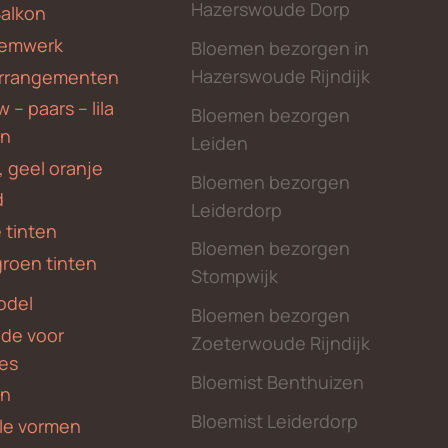
Hazerswoude Dorp
Balkon
emwerk
Bloemen bezorgen in
Hazerswoude Rijndijk
rrangementen
 – paars – lila
Bloemen bezorgen
en
Leiden
, geel oranje
Bloemen bezorgen
d
Leiderdorp
 tinten
Bloemen bezorgen
groen tinten
Stompwijk
odel
Bloemen bezorgen
nde voor
Zoeterwoude Rijndijk
des
Bloemist Benthuizen
en
Bloemist Leiderdorp
le vormen