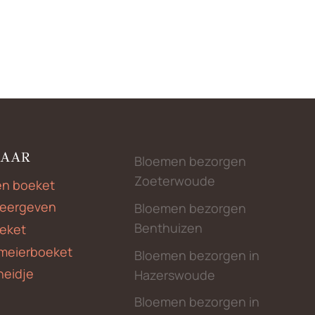
NAAR
Bloemen bezorgen
Zoeterwoude
en boeket
weergeven
Bloemen bezorgen
Benthuizen
eket
meierboeket
Bloemen bezorgen in
heidje
Hazerswoude
Bloemen bezorgen in