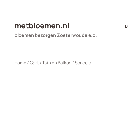
Doorgaan
naar
inhoud
metbloemen.nl
B
bloemen bezorgen Zoeterwoude e.o.
Home
/
Cart
/
Tuin en Balkon
/
Senecio