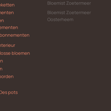
Bloemist Zoetermeer
ketten
menten
Bloemist Zoetermeer
Oosterheem
en
ementen
 abonnementen
nterieur
 losse bloemen
en
en
borden
Des pots