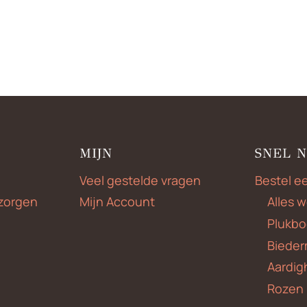
MIJN
SNEL 
Veel gestelde vragen
Bestel e
zorgen
Mijn Account
Alles 
Plukbo
Bieder
Aardig
Rozen