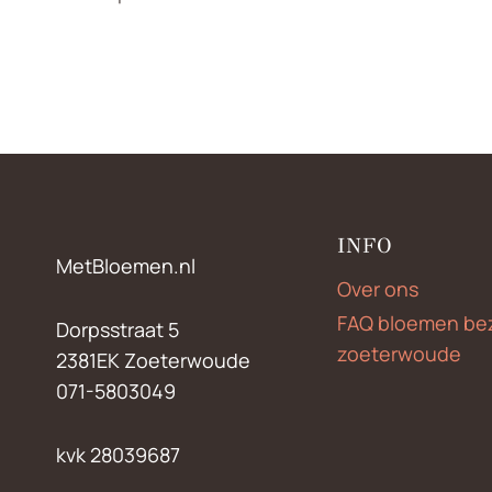
INFO
MetBloemen.nl
Over ons
FAQ bloemen be
Dorpsstraat 5
zoeterwoude
2381EK Zoeterwoude
071-5803049
kvk 28039687