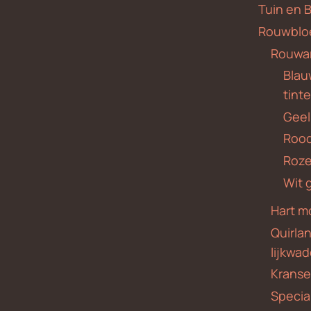
Tuin en 
Rouwblo
Rouwa
Blauw
tint
Geel
Roo
Roze
Wit 
Hart m
Quirla
lijkwa
Krans
Specia