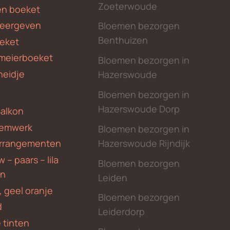
Zoeterwoude
en boeket
weergeven
Bloemen bezorgen
Benthuizen
eket
meierboeket
Bloemen bezorgen in
heidje
Hazerswoude
Bloemen bezorgen in
Hazerswoude Dorp
Balkon
emwerk
Bloemen bezorgen in
Hazerswoude Rijndijk
rrangementen
 – paars – lila
Bloemen bezorgen
en
Leiden
, geel oranje
Bloemen bezorgen
d
Leiderdorp
 tinten