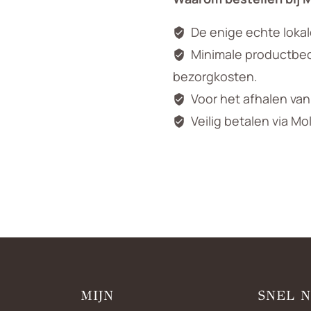
De enige echte loka
Minimale productbedr
bezorgkosten.
Voor het afhalen va
Veilig betalen via Mo
MIJN
SNEL 