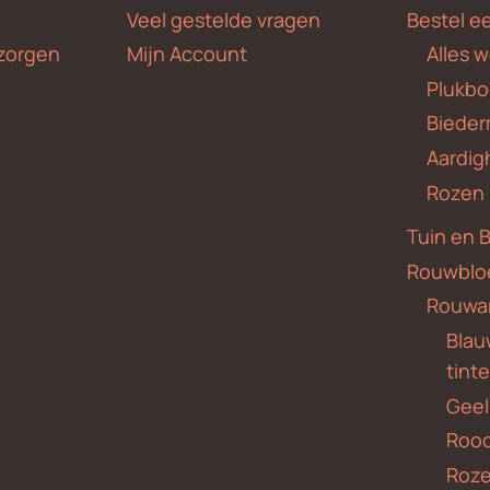
Veel gestelde vragen
Bestel e
zorgen
Mijn Account
Alles 
Plukbo
Bieder
Aardig
Rozen
Tuin en 
Rouwblo
Rouwa
Blauw
tint
Geel
Roo
Roze