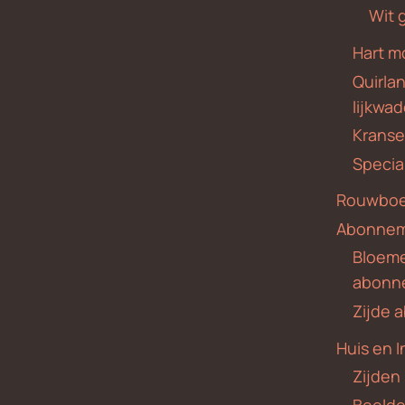
Wit 
Hart m
Quirla
lijkwa
Krans
Specia
Rouwboe
Abonne
Bloem
abonn
Zijde
Huis en I
Zijden
Beeld