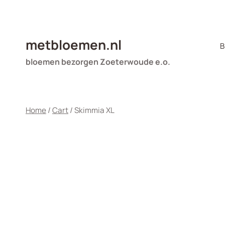
Doorgaan
naar
inhoud
metbloemen.nl
B
bloemen bezorgen Zoeterwoude e.o.
Home
/
Cart
/
Skimmia XL