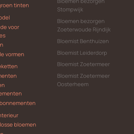
Bloemen bezorgen
groen tinten
Stompwijk
odel
Bloemen bezorgen
nde voor
Zoeterwoude Rijndijk
des
Bloemist Benthuizen
en
Bloemist Leiderdorp
le vormen
Bloemist Zoetermeer
ketten
menten
Bloemist Zoetermeer
Oosterheem
en
ementen
 abonnementen
nterieur
 losse bloemen
en