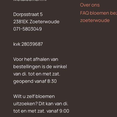
Over ons
FAQ bloemen be
Dorpsstraat 5
zoeterwoude
2381EK Zoeterwoude
071-5803049
kvk 28039687
Voor het afhalen van
bestellingen is de winkel
van di. tot en met zat.
geopend vanaf 8:30
Wilt u zelf bloemen
uitzoeken? Dit kan van di.
tot en met zat. vanaf 9:00