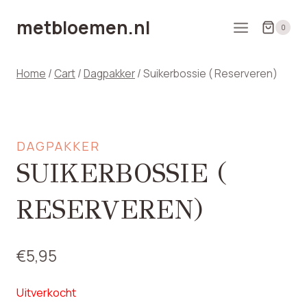
Doorgaan
metbloemen.nl
naar
0
inhoud
Home
/
Cart
/
Dagpakker
/
Suikerbossie ( Reserveren)
DAGPAKKER
SUIKERBOSSIE (
RESERVEREN)
€
5,95
Uitverkocht