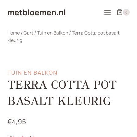
Doorgaan
metbloemen.nl
naar
0
inhoud
Home
/
Cart
/
Tuin en Balkon
/
Terra Cotta pot basalt
kleurig
TUIN EN BALKON
TERRA COTTA POT
BASALT KLEURIG
€
4,95