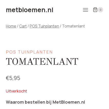
Doorgaan
metbloemen.nl
naar
0
inhoud
Home
/
Cart
/
POS Tuinplanten
/
Tomatenlant
POS TUINPLANTEN
TOMATENLANT
€
5,95
Uitverkocht
Waarom bestellen bij MetBloemen.nl