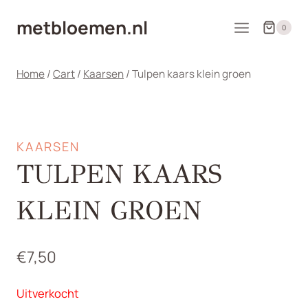
Doorgaan
metbloemen.nl
naar
0
inhoud
Home
/
Cart
/
Kaarsen
/
Tulpen kaars klein groen
KAARSEN
TULPEN KAARS
KLEIN GROEN
€
7,50
Uitverkocht