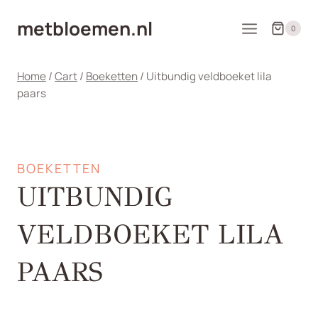
Doorgaan
metbloemen.nl
naar
0
inhoud
Home
/
Cart
/
Boeketten
/
Uitbundig veldboeket lila
paars
BOEKETTEN
UITBUNDIG
VELDBOEKET LILA
PAARS