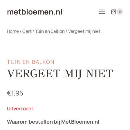
Doorgaan
metbloemen.nl
naar
0
inhoud
Home
/
Cart
/
Tuin en Balkon
/
Vergeet mij niet
TUIN EN BALKON
VERGEET MIJ NIET
€
1,95
Uitverkocht
Waarom bestellen bij MetBloemen.nl