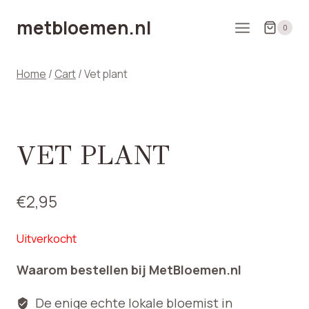
Doorgaan
metbloemen.nl
naar
0
inhoud
Home
/
Cart
/
Vet plant
VET PLANT
€
2,95
Uitverkocht
Waarom bestellen bij MetBloemen.nl
De enige echte lokale bloemist in