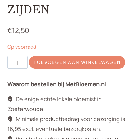
ZIJDEN
€
12,50
Op voorraad
Viburnum
TOEVOEGEN AAN WINKELWAGEN
wit
zijden
Waarom bestellen bij MetBloemen.nl
aantal
De enige echte lokale bloemist in
Zoeterwoude
Minimale productbedrag voor bezorging is
16,95 excl. eventuele bezorgkosten.
Voor het afhalen van producten is geen