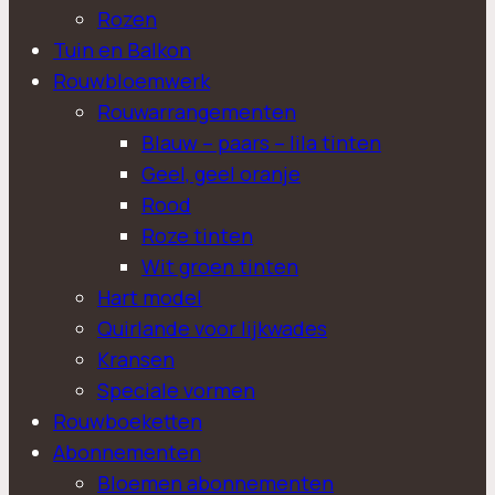
Rozen
Tuin en Balkon
Rouwbloemwerk
Rouwarrangementen
Blauw – paars – lila tinten
Geel, geel oranje
Rood
Roze tinten
Wit groen tinten
Hart model
Quirlande voor lijkwades
Kransen
Speciale vormen
Rouwboeketten
Abonnementen
Bloemen abonnementen