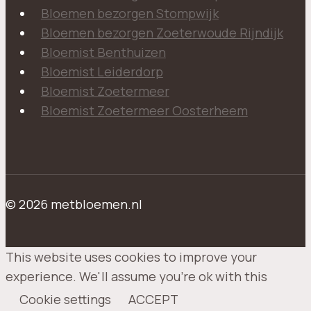
Bloemen bezorgen Stompwijk
Bloemen bezorgen Zoeterwoude Rijndijk
Bloemist Benthuizen
Bloemist Leiderdorp
Bloemist Zoetermeer
Bloemist Zoetermeer Oosterheem
© 2026 metbloemen.nl
This website uses cookies to improve your
experience. We'll assume you're ok with this
Cookie settings
ACCEPT