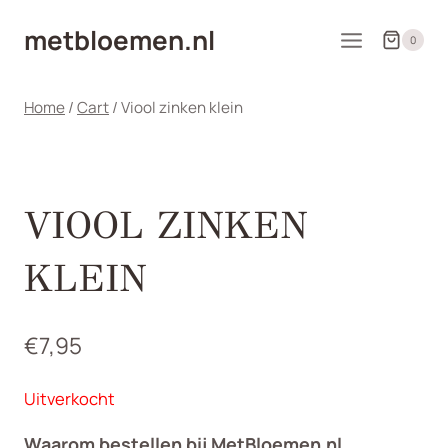
Doorgaan
metbloemen.nl
naar
0
inhoud
Home
/
Cart
/
Viool zinken klein
VIOOL ZINKEN
KLEIN
€
7,95
Uitverkocht
Waarom bestellen bij MetBloemen.nl