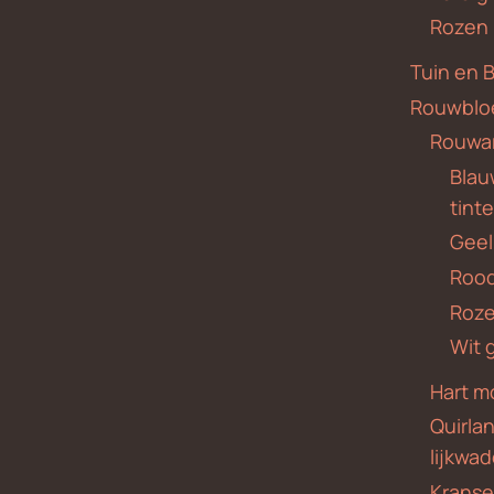
Rozen
Tuin en 
Rouwblo
Rouwa
Blauw
tint
Geel
Roo
Roze
Wit 
Hart m
Quirla
lijkwa
Krans