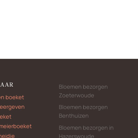
NAAR
Bloemen bezorgen
Zoeterwoude
en boeket
weergeven
Bloemen bezorgen
Benthuizen
eket
meierboeket
Bloemen bezorgen in
heidje
Hazerswoude