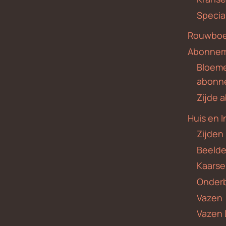
Specia
Rouwboe
Abonne
Bloem
abonn
Zijde
Huis en I
Zijden
Beeld
Kaars
Onder
Vazen
Vazen 