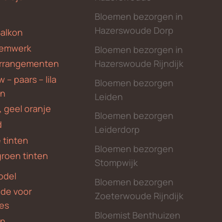
Bloemen bezorgen in
Hazerswoude Dorp
Balkon
emwerk
Bloemen bezorgen in
Hazerswoude Rijndijk
rrangementen
 – paars – lila
Bloemen bezorgen
en
Leiden
, geel oranje
Bloemen bezorgen
d
Leiderdorp
 tinten
Bloemen bezorgen
groen tinten
Stompwijk
odel
Bloemen bezorgen
nde voor
Zoeterwoude Rijndijk
des
Bloemist Benthuizen
en