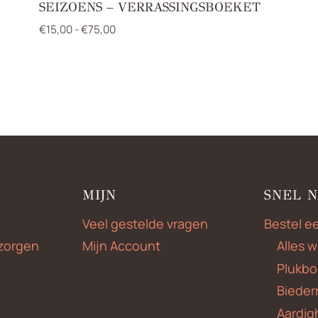
SEIZOENS – VERRASSINGSBOEKET
Prijsklasse:
€
15,00
-
€
75,00
€15,00
tot
€75,00
MIJN
SNEL 
Veel gestelde vragen
Bestel e
zorgen
Mijn Account
Alles 
Plukbo
Bieder
Aardig