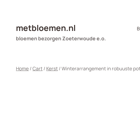
Doorgaan
naar
inhoud
metbloemen.nl
B
bloemen bezorgen Zoeterwoude e.o.
Home
/
Cart
/
Kerst
/
Winterarrangement in robuuste po