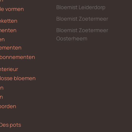
Bloemist Leiderdorp
le vormen
Bloemist Zoetermeer
ketten
menten
Bloemist Zoetermeer
Oosterheem
en
ementen
 abonnementen
nterieur
 losse bloemen
en
en
borden
Des pots