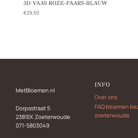
3D VAAS ROZE-PAARS-BLAUW
€
29,50
INFO
MetBloemen.nl
Over ons
FAQ bloemen be
Dorpsstraat 5
zoeterwoude
2381EK Zoeterwoude
071-5803049