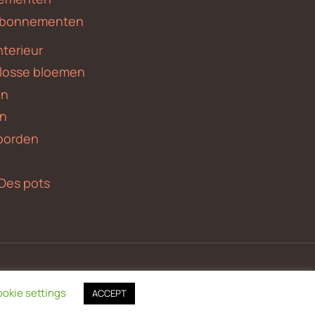
 abonnementen
nterieur
 losse bloemen
en
en
borden
Des pots
okie settings
ACCEPT