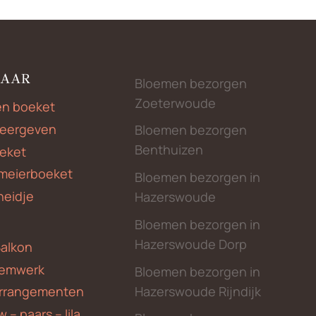
NAAR
Bloemen bezorgen
Zoeterwoude
en boeket
weergeven
Bloemen bezorgen
Benthuizen
eket
meierboeket
Bloemen bezorgen in
heidje
Hazerswoude
Bloemen bezorgen in
Hazerswoude Dorp
Balkon
emwerk
Bloemen bezorgen in
Hazerswoude Rijndijk
rrangementen
 – paars – lila