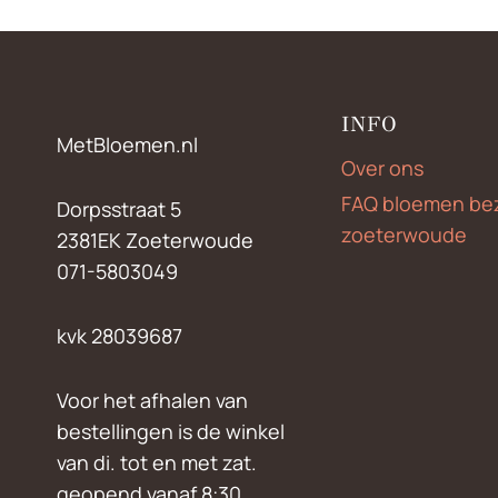
INFO
MetBloemen.nl
Over ons
FAQ bloemen be
Dorpsstraat 5
zoeterwoude
2381EK Zoeterwoude
071-5803049
kvk 28039687
Voor het afhalen van
bestellingen is de winkel
van di. tot en met zat.
geopend vanaf 8:30