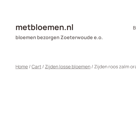
Doorgaan
naar
inhoud
metbloemen.nl
B
bloemen bezorgen Zoeterwoude e.o.
Home
/
Cart
/
Zijden losse bloemen
/
Zijden roos zalm or