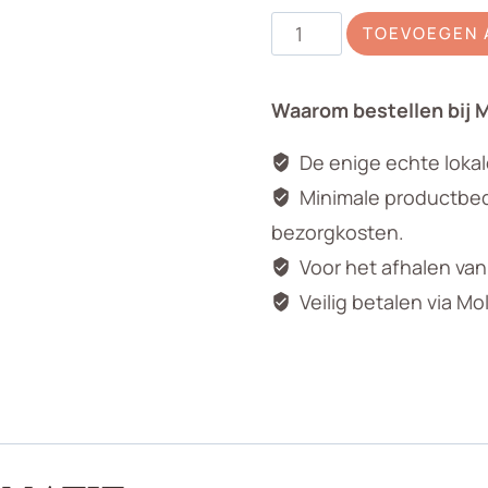
Zijden
TOEVOEGEN 
roos
zalm
Waarom bestellen bij 
oranje
aantal
De enige echte loka
Minimale productbedr
bezorgkosten.
Voor het afhalen va
Veilig betalen via Mo