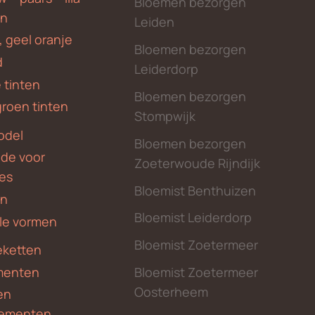
Bloemen bezorgen
en
Leiden
, geel oranje
Bloemen bezorgen
d
Leiderdorp
 tinten
Bloemen bezorgen
groen tinten
Stompwijk
odel
Bloemen bezorgen
nde voor
Zoeterwoude Rijndijk
des
Bloemist Benthuizen
en
Bloemist Leiderdorp
le vormen
Bloemist Zoetermeer
ketten
menten
Bloemist Zoetermeer
Oosterheem
en
ementen