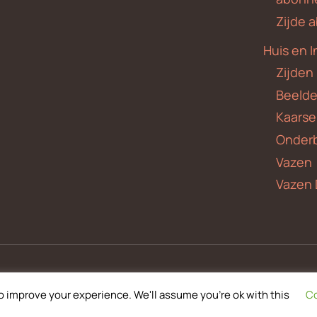
Zijde
Huis en I
Zijden
Beeld
Kaars
Onder
Vazen
Vazen 
o improve your experience. We'll assume you're ok with this
Co