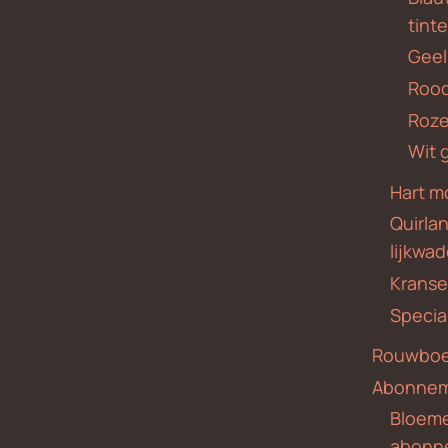
tint
Geel
Roo
Roze
Wit 
Hart m
Quirla
lijkwa
Krans
Specia
Rouwboe
Abonne
Bloem
abonn