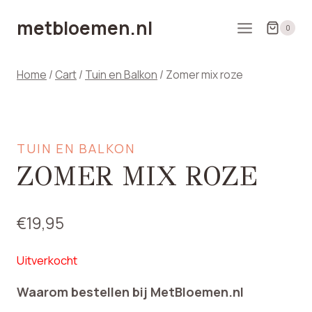
Doorgaan
metbloemen.nl
naar
0
inhoud
Home
/
Cart
/
Tuin en Balkon
/
Zomer mix roze
TUIN EN BALKON
ZOMER MIX ROZE
€
19,95
Uitverkocht
Waarom bestellen bij MetBloemen.nl