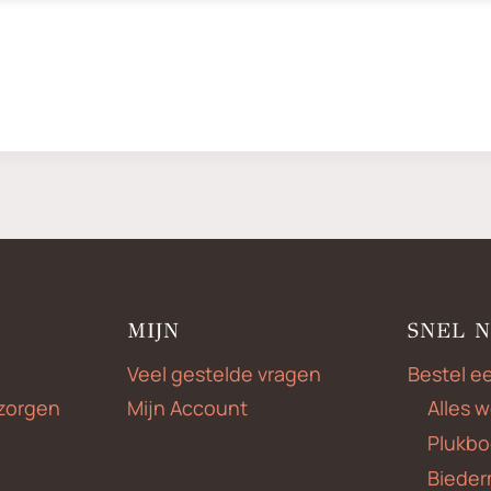
MIJN
SNEL 
Veel gestelde vragen
Bestel e
zorgen
Mijn Account
Alles 
Plukbo
Bieder