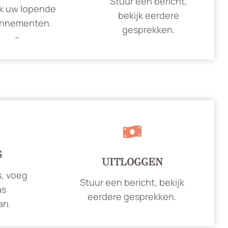
Stuur een bericht,
jk uw lopende
bekijk eerdere
nnementen.
gesprekken.
–
S
UITLOGGEN
s, voeg
Stuur een bericht, bekijk
as
eerdere gesprekken.
an.