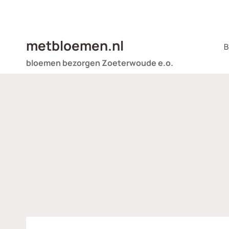
Doorgaan
naar
inhoud
metbloemen.nl
B
bloemen bezorgen Zoeterwoude e.o.