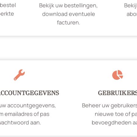
bestel
Bekijk uw bestellingen,
Beki
erkte
download eventuele
abo
facturen.
ACCOUNTGEGEVENS
GEBRUIKER
 uw accountgegevens,
Beheer uw gebruiker
m emailadres of pas
nieuwe toe of p
wachtwoord aan.
bevoegdheden a