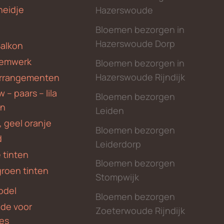
heidje
Hazerswoude
Bloemen bezorgen in
Hazerswoude Dorp
Balkon
emwerk
Bloemen bezorgen in
Hazerswoude Rijndijk
rrangementen
 – paars – lila
Bloemen bezorgen
en
Leiden
, geel oranje
Bloemen bezorgen
d
Leiderdorp
 tinten
Bloemen bezorgen
groen tinten
Stompwijk
odel
Bloemen bezorgen
nde voor
Zoeterwoude Rijndijk
des