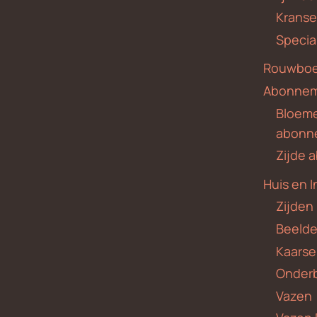
Krans
Specia
Rouwboe
Abonne
Bloem
abonn
Zijde
Huis en I
Zijden
Beeld
Kaars
Onder
Vazen