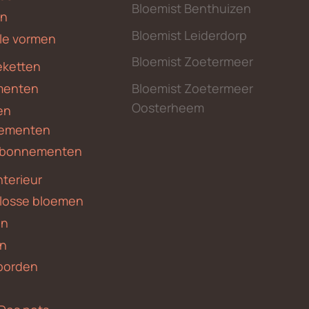
Bloemist Benthuizen
en
Bloemist Leiderdorp
le vormen
Bloemist Zoetermeer
ketten
menten
Bloemist Zoetermeer
Oosterheem
en
ementen
 abonnementen
nterieur
 losse bloemen
en
en
borden