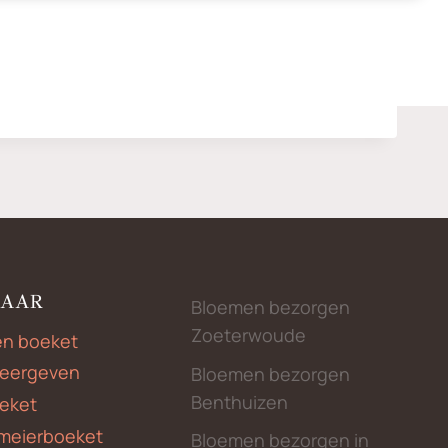
NAAR
Bloemen bezorgen
Zoeterwoude
en boeket
weergeven
Bloemen bezorgen
Benthuizen
eket
meierboeket
Bloemen bezorgen in