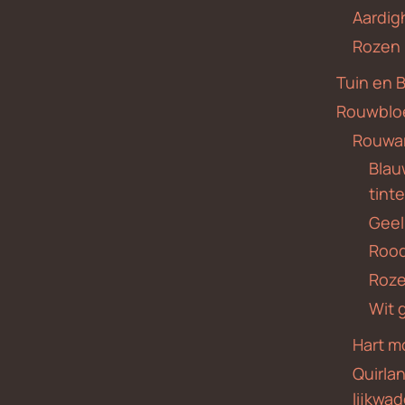
Aardig
Rozen
Tuin en 
Rouwblo
Rouwa
Blauw
tint
Geel
Roo
Roze
Wit 
Hart m
Quirla
lijkwa