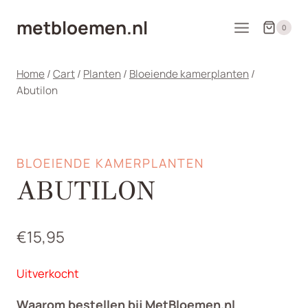
Doorgaan
metbloemen.nl
naar
0
inhoud
Home
/
Cart
/
Planten
/
Bloeiende kamerplanten
/
Abutilon
BLOEIENDE KAMERPLANTEN
ABUTILON
€
15,95
Uitverkocht
Waarom bestellen bij MetBloemen.nl