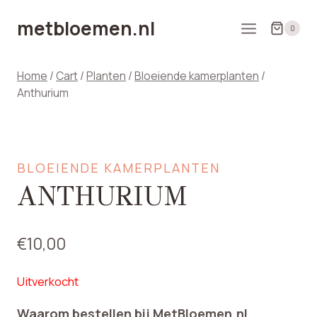
Doorgaan
metbloemen.nl
naar
0
inhoud
Home
/
Cart
/
Planten
/
Bloeiende kamerplanten
/
Anthurium
BLOEIENDE KAMERPLANTEN
ANTHURIUM
€
10,00
Uitverkocht
Waarom bestellen bij MetBloemen.nl