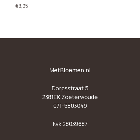
€
8,95
MetBloemen.nl
Dorpsstraat 5
2381EK Zoeterwoude
071-5803049
kvk 28039687