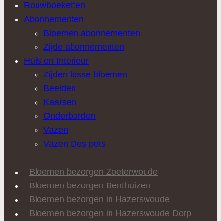
Rouwboeketten
Abonnementen
Bloemen abonnementen
Zijde abonnementen
Huis en Interieur
Zijden losse bloemen
Beelden
Kaarsen
Onderborden
Vazen
Vazen Des pots
Bloemen bezorgen Zoeterwoude
Bloemen bezorgen Benthuizen
Bloemen bezorgen in Hazerswoude
Bloemen bezorgen in Hazerswoude Dorp