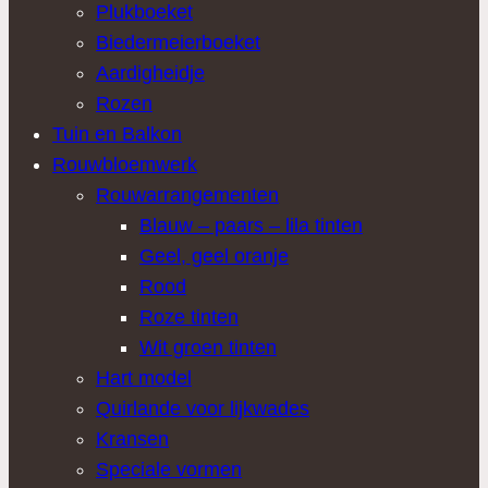
Plukboeket
Biedermeierboeket
Aardigheidje
Rozen
Tuin en Balkon
Rouwbloemwerk
Rouwarrangementen
Blauw – paars – lila tinten
Geel, geel oranje
Rood
Roze tinten
Wit groen tinten
Hart model
Quirlande voor lijkwades
Kransen
Speciale vormen