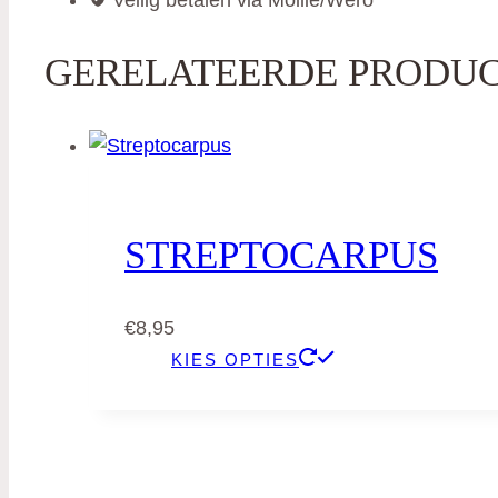
Veilig betalen via Mollie/Wero
GERELATEERDE PRODU
STREPTOCARPUS
€
8,95
KIES OPTIES