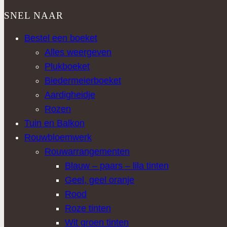
SNEL NAAR
Bestel een boeket
Alles weergeven
Plukboeket
Biedermeierboeket
Aardigheidje
Rozen
Tuin en Balkon
Rouwbloemwerk
Rouwarrangementen
Blauw – paars – lila tinten
Geel, geel oranje
Rood
Roze tinten
Wit groen tinten