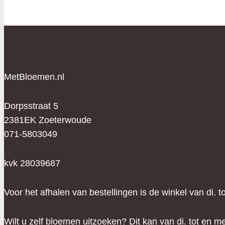
MetBloemen.nl
Dorpsstraat 5
2381EK Zoeterwoude
071-5803049
kvk 28039687
Voor het afhalen van bestellingen is de winkel van di. 
Wilt u zelf bloemen uitzoeken? Dit kan van di. tot en me