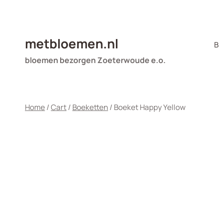
Doorgaan
naar
inhoud
metbloemen.nl
B
bloemen bezorgen Zoeterwoude e.o.
Home
/
Cart
/
Boeketten
/
Boeket Happy Yellow