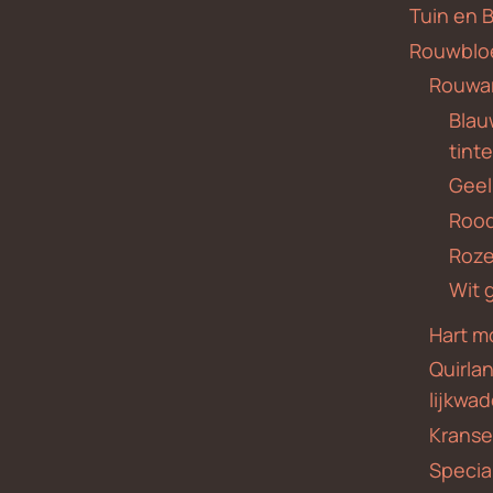
Tuin en 
Rouwblo
Rouwa
Blauw
tint
Geel
Roo
Roze
Wit 
Hart m
Quirla
lijkwa
Krans
Specia