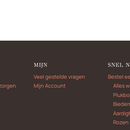
€20,00
tot
€55,00
MIJN
SNEL 
Veel gestelde vragen
Bestel e
zorgen
Mijn Account
Alles 
Plukbo
Bieder
Aardig
Rozen