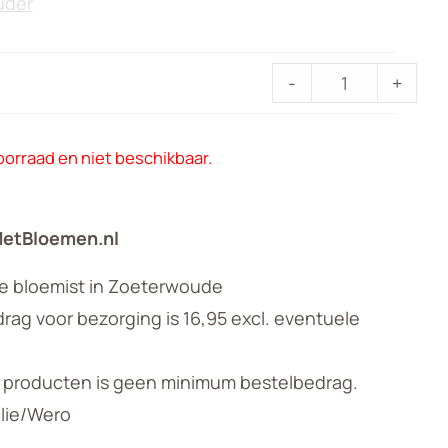
Luxe
-
+
kaartje
aantal
voorraad en niet beschikbaar.
MetBloemen.nl
le bloemist in Zoeterwoude
ag voor bezorging is 16,95 excl. eventuele
n producten is geen minimum bestelbedrag.
llie/Wero