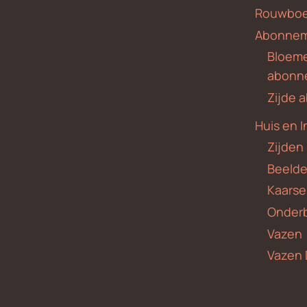
Rouwboe
Abonne
Bloem
abonn
Zijde
Huis en I
Zijden
Beeld
Kaars
Onder
Vazen
Vazen 