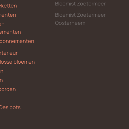
Bloemist Zoetermeer
ketten
menten
Bloemist Zoetermeer
Oosterheem
en
ementen
 abonnementen
nterieur
 losse bloemen
en
en
borden
Des pots