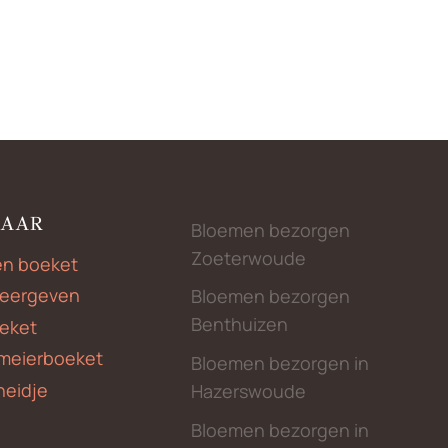
€17,50
tot
€40,00
NAAR
Bloemen bezorgen
Zoeterwoude
en boeket
weergeven
Bloemen bezorgen
Benthuizen
eket
meierboeket
Bloemen bezorgen in
heidje
Hazerswoude
Bloemen bezorgen in