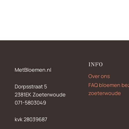
€17,50
tot
€50,00
INFO
MetBloemen.nl
Over ons
FAQ bloemen be
Dorpsstraat 5
zoeterwoude
2381EK Zoeterwoude
071-5803049
kvk 28039687