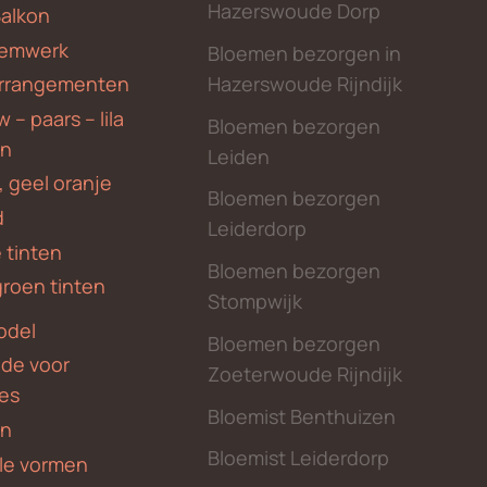
Hazerswoude Dorp
Balkon
emwerk
Bloemen bezorgen in
Hazerswoude Rijndijk
rrangementen
 – paars – lila
Bloemen bezorgen
en
Leiden
, geel oranje
Bloemen bezorgen
d
Leiderdorp
 tinten
Bloemen bezorgen
groen tinten
Stompwijk
odel
Bloemen bezorgen
nde voor
Zoeterwoude Rijndijk
des
Bloemist Benthuizen
en
Bloemist Leiderdorp
le vormen