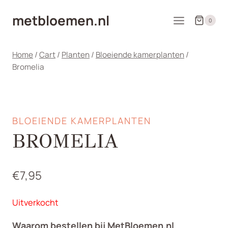
Doorgaan
metbloemen.nl
naar
0
inhoud
Home
/
Cart
/
Planten
/
Bloeiende kamerplanten
/
Bromelia
BLOEIENDE KAMERPLANTEN
BROMELIA
€
7,95
Uitverkocht
Waarom bestellen bij MetBloemen.nl