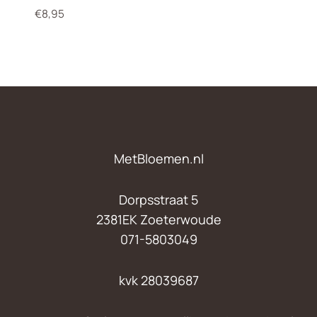
€
8,95
MetBloemen.nl
Dorpsstraat 5
2381EK Zoeterwoude
071-5803049
kvk 28039687