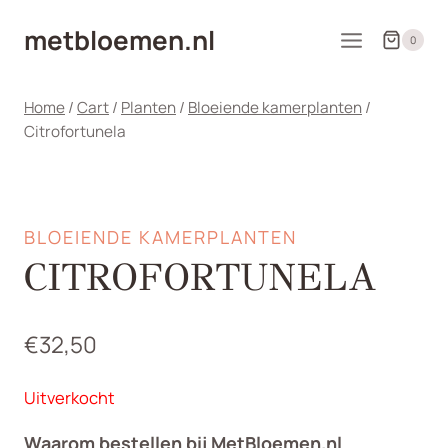
Doorgaan
metbloemen.nl
naar
0
inhoud
Home
/
Cart
/
Planten
/
Bloeiende kamerplanten
/
Citrofortunela
BLOEIENDE KAMERPLANTEN
CITROFORTUNELA
€
32,50
Uitverkocht
Waarom bestellen bij MetBloemen.nl