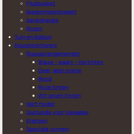
Plukboeket
Biedermeierboeket
Aardigheidje
Rozen
Tuin en Balkon
Rouwbloemwerk
Rouwarrangementen
Blauw – paars – lila tinten
Geel, geel oranje
Rood
Roze tinten
Wit groen tinten
Hart model
Quirlande voor lijkwades
Kransen
Speciale vormen