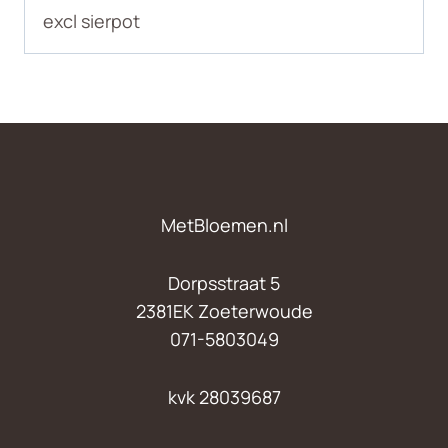
excl sierpot
MetBloemen.nl
Dorpsstraat 5
2381EK Zoeterwoude
071-5803049
kvk 28039687