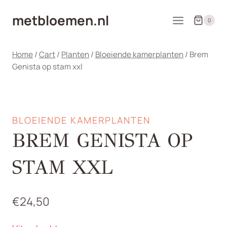
Doorgaan
metbloemen.nl
naar
0
inhoud
Home
/
Cart
/
Planten
/
Bloeiende kamerplanten
/
Brem
Genista op stam xxl
BLOEIENDE KAMERPLANTEN
BREM GENISTA OP
STAM XXL
€
24,50