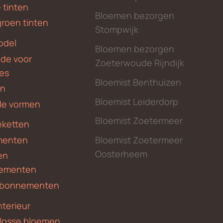
 tinten
Bloemen bezorgen
groen tinten
Stompwijk
odel
Bloemen bezorgen
nde voor
Zoeterwoude Rijndijk
des
Bloemist Benthuizen
en
Bloemist Leiderdorp
le vormen
Bloemist Zoetermeer
ketten
menten
Bloemist Zoetermeer
Oosterheem
en
ementen
 abonnementen
nterieur
 losse bloemen