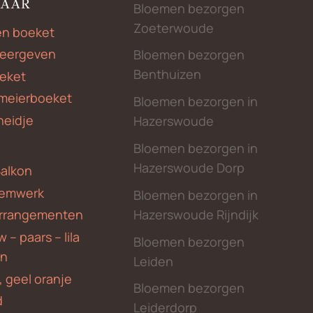
NAAR
Bloemen bezorgen
Zoeterwoude
en boeket
weergeven
Bloemen bezorgen
Benthuizen
eket
meierboeket
Bloemen bezorgen in
heidje
Hazerswoude
Bloemen bezorgen in
Hazerswoude Dorp
Balkon
emwerk
Bloemen bezorgen in
Hazerswoude Rijndijk
rrangementen
 – paars – lila
Bloemen bezorgen
en
Leiden
, geel oranje
Bloemen bezorgen
d
Leiderdorp