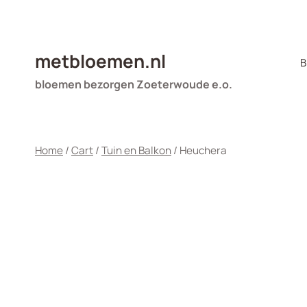
Doorgaan
naar
inhoud
metbloemen.nl
B
bloemen bezorgen Zoeterwoude e.o.
Home
/
Cart
/
Tuin en Balkon
/
Heuchera