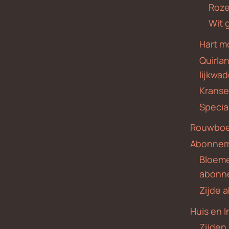
Roze
Wit 
Hart m
Quirla
lijkwa
Krans
Specia
Rouwboe
Abonne
Bloem
abonn
Zijde
Huis en I
Zijden