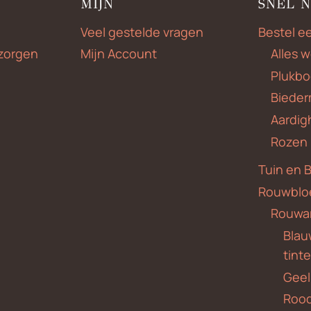
MIJN
SNEL 
Veel gestelde vragen
Bestel e
zorgen
Mijn Account
Alles 
Plukbo
Bieder
Aardig
Rozen
Tuin en 
Rouwblo
Rouwa
Blauw
tint
Geel
Roo