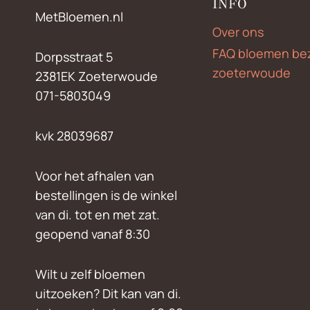
INFO
MetBloemen.nl
Over ons
FAQ bloemen be
Dorpsstraat 5
zoeterwoude
2381EK Zoeterwoude
071-5803049
kvk 28039687
Voor het afhalen van
bestellingen is de winkel
van di. tot en met zat.
geopend vanaf 8:30
Wilt u zelf bloemen
uitzoeken? Dit kan van di.