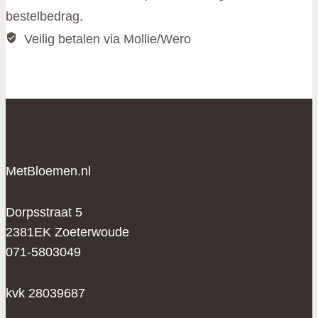
bestelbedrag.
Veilig betalen via Mollie/Wero
MetBloemen.nl
Dorpsstraat 5
2381EK Zoeterwoude
071-5803049
kvk 28039687