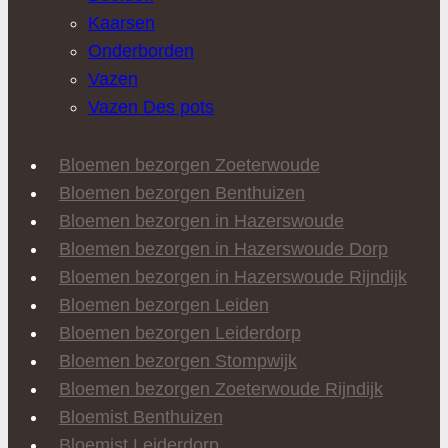
Kaarsen
Onderborden
Vazen
Vazen Des pots
Bloemen bezorgen Zoeterwoude
Bloemen bezorgen Benthuizen
Bloemen bezorgen in Hazerswoude
Bloemen bezorgen in Hazerswoude Dorp
Bloemen bezorgen in Hazerswoude Rijndijk
Bloemen bezorgen Leiden
Bloemen bezorgen Leiderdorp
Bloemen bezorgen Stompwijk
Bloemen bezorgen Zoeterwoude Rijndijk
Bloemist Benthuizen
Bloemist Leiderdorp