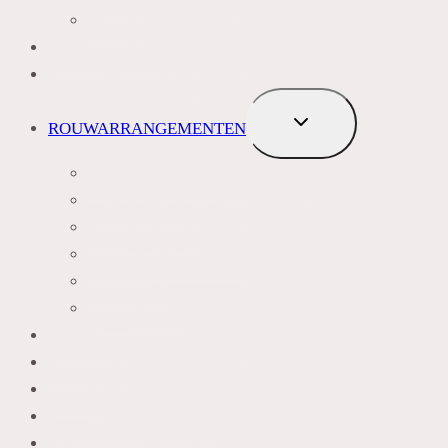
ROZEN
BLOEMENABONNEMENT
ROUWBOEKETTEN
TOGGLE
ROUWARRANGEMENTEN
SUBMENU
BLAUW PAARS LILA TINTEN
GEEL, GEEL ORANJE
ROZE TINTEN
WIT GROEN TINTEN
KRANSEN
LIJKWADES
ZIJDEN LOSSE BLOEMEN
BEELDEN
VAZEN
FAQ BLOEMEN BEZORGEN ZOETERWOUDE
ACCOUNTGEGEVENS