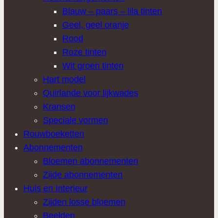
Blauw – paars – lila tinten
Geel, geel oranje
Rood
Roze tinten
Wit groen tinten
Hart model
Quirlande voor lijkwades
Kransen
Speciale vormen
Rouwboeketten
Abonnementen
Bloemen abonnementen
Zijde abonnementen
Huis en Interieur
Zijden losse bloemen
Beelden