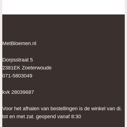
MetBloemen.nl
Dorpsstraat 5
2381EK Zoeterwoude
071-5803049
kvk 28039687
Voor het afhalen van bestellingen is de winkel van di.
tot en met zat. geopend vanaf 8:30