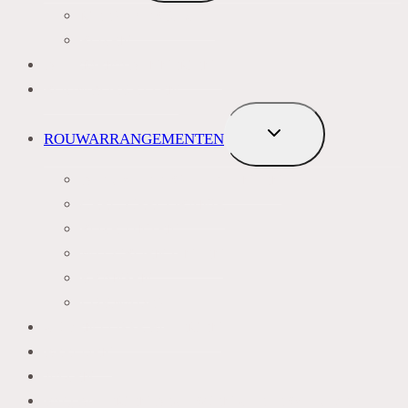
MEEST VERKOCHT
ROZEN
BLOEMENABONNEMENT
ROUWBOEKETTEN
TOGGLE
ROUWARRANGEMENTEN
SUBMENU
BLAUW PAARS LILA TINTEN
GEEL, GEEL ORANJE
ROZE TINTEN
WIT GROEN TINTEN
KRANSEN
LIJKWADES
ZIJDEN LOSSE BLOEMEN
BEELDEN
VAZEN
FAQ BLOEMEN BEZORGEN ZOETERWOUDE