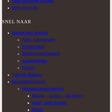
Veel gestelde vragen
Mijn Account
SNEL NAAR
Bestel een boeket
Alles weergeven
Plukboeket
Biedermeierboeket
Aardigheidje
Rozen
Tuin en Balkon
Rouwbloemwerk
Rouwarrangementen
Blauw – paars – lila tinten
Geel, geel oranje
Rood