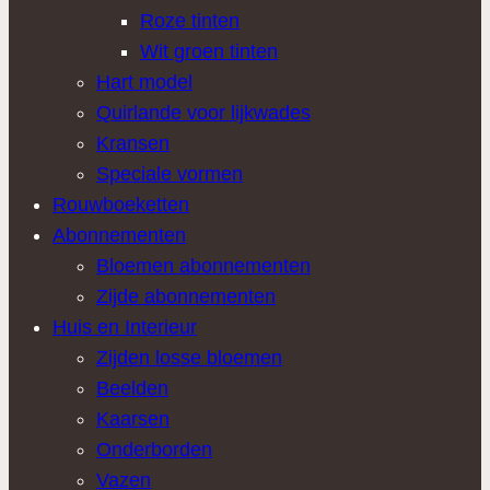
Roze tinten
Wit groen tinten
Hart model
Quirlande voor lijkwades
Kransen
Speciale vormen
Rouwboeketten
Abonnementen
Bloemen abonnementen
Zijde abonnementen
Huis en Interieur
Zijden losse bloemen
Beelden
Kaarsen
Onderborden
Vazen