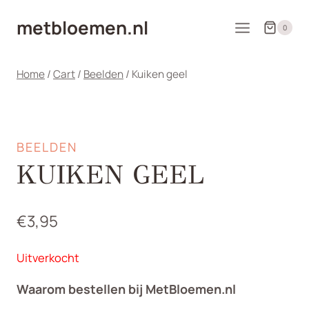
Doorgaan
metbloemen.nl
naar
0
inhoud
Home
/
Cart
/
Beelden
/
Kuiken geel
BEELDEN
KUIKEN GEEL
€
3,95
Uitverkocht
Waarom bestellen bij MetBloemen.nl