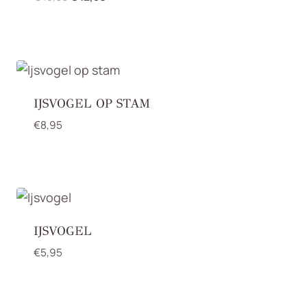
prijs
prijs
was:
is:
€45,00.
€42,50.
IJSVOGEL OP STAM
€
8,95
IJSVOGEL
€
5,95