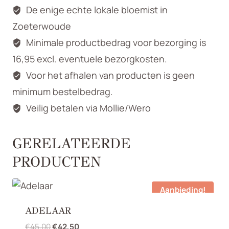
De enige echte lokale bloemist in
Zoeterwoude
Minimale productbedrag voor bezorging is
16,95 excl. eventuele bezorgkosten.
Voor het afhalen van producten is geen
minimum bestelbedrag.
Veilig betalen via Mollie/Wero
GERELATEERDE
PRODUCTEN
Aanbieding!
ADELAAR
Oorspronkelijke
Huidige
€
45,00
€
42,50