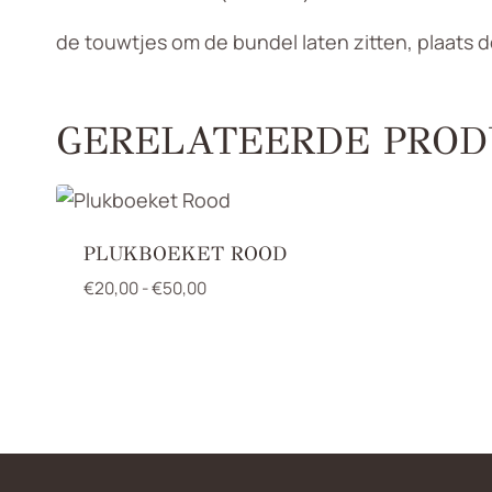
de touwtjes om de bundel laten zitten, plaats 
GERELATEERDE PROD
PLUKBOEKET ROOD
Prijsklasse:
€
20,00
-
€
50,00
€20,00
tot
€50,00