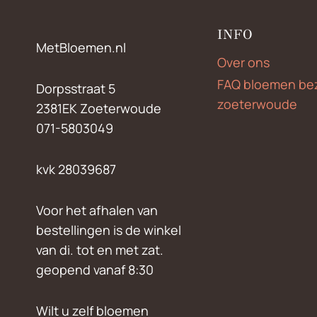
INFO
MetBloemen.nl
Over ons
FAQ bloemen be
Dorpsstraat 5
zoeterwoude
2381EK Zoeterwoude
071-5803049
kvk 28039687
Voor het afhalen van
bestellingen is de winkel
van di. tot en met zat.
geopend vanaf 8:30
Wilt u zelf bloemen