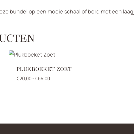
deze bundel op een mooie schaal of bord met een laag
UCTEN
PLUKBOEKET ZOET
Prijsklasse:
€
20,00
-
€
55,00
€20,00
tot
€55,00