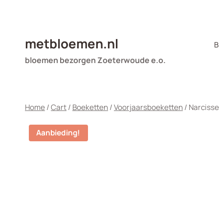
Doorgaan
naar
inhoud
metbloemen.nl
B
bloemen bezorgen Zoeterwoude e.o.
Home
/
Cart
/
Boeketten
/
Voorjaarsboeketten
/
Narcisse
Aanbieding!