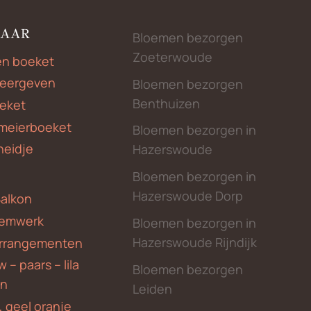
NAAR
Bloemen bezorgen
Zoeterwoude
en boeket
weergeven
Bloemen bezorgen
Benthuizen
eket
meierboeket
Bloemen bezorgen in
heidje
Hazerswoude
Bloemen bezorgen in
Hazerswoude Dorp
Balkon
emwerk
Bloemen bezorgen in
Hazerswoude Rijndijk
rrangementen
 – paars – lila
Bloemen bezorgen
en
Leiden
, geel oranje