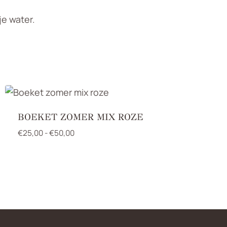
je water.
BOEKET ZOMER MIX ROZE
Prijsklasse:
€
25,00
-
€
50,00
€25,00
tot
€50,00