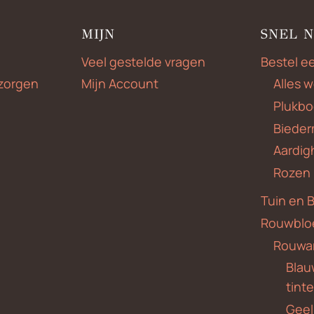
MIJN
SNEL 
Veel gestelde vragen
Bestel e
zorgen
Mijn Account
Alles 
Plukbo
Bieder
Aardig
Rozen
Tuin en 
Rouwblo
Rouwa
Blauw
tint
Geel