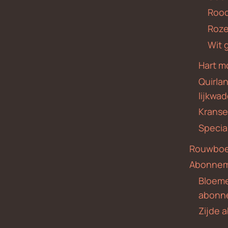
Roo
Roze
Wit 
Hart m
Quirla
lijkwa
Krans
Specia
Rouwboe
Abonne
Bloem
abonn
Zijde