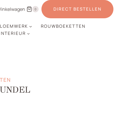
inkelwagen
DIRECT BESTELLEN
0
LOEMWERK
ROUWBOEKETTEN
 INTERIEUR
TEN
BUNDEL
jke
e