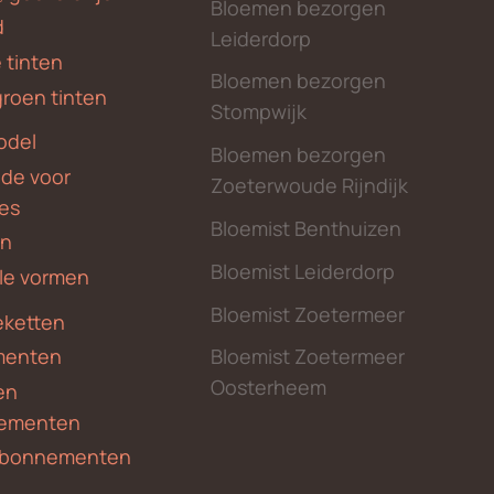
Bloemen bezorgen
d
Leiderdorp
 tinten
Bloemen bezorgen
groen tinten
Stompwijk
odel
Bloemen bezorgen
nde voor
Zoeterwoude Rijndijk
des
Bloemist Benthuizen
en
Bloemist Leiderdorp
le vormen
Bloemist Zoetermeer
ketten
menten
Bloemist Zoetermeer
Oosterheem
en
ementen
 abonnementen