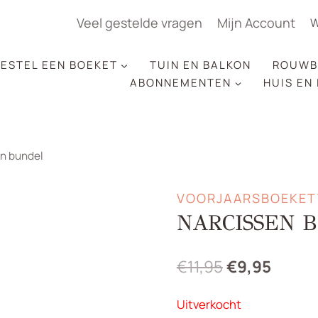
Veel gestelde vragen
Mijn Account
W
ESTEL EEN BOEKET
TUIN EN BALKON
ROUWB
ABONNEMENTEN
HUIS EN
n bundel
VOORJAARSBOEKET
NARCISSEN 
Oorspronkeli
Huidig
€
11,95
€
9,95
prijs
prijs
Uitverkocht
was:
is: