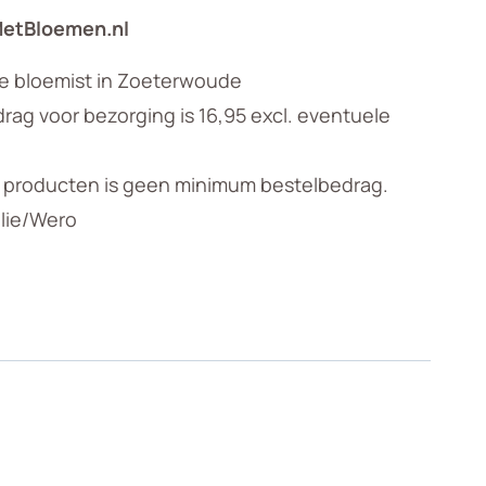
MetBloemen.nl
.
le bloemist in Zoeterwoude
ag voor bezorging is 16,95 excl. eventuele
n producten is geen minimum bestelbedrag.
llie/Wero