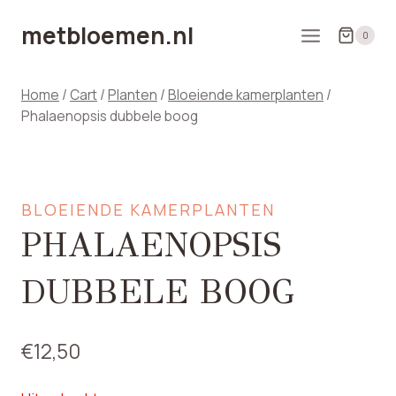
Doorgaan
metbloemen.nl
naar
0
inhoud
Home
/
Cart
/
Planten
/
Bloeiende kamerplanten
/
Phalaenopsis dubbele boog
BLOEIENDE KAMERPLANTEN
PHALAENOPSIS
DUBBELE BOOG
€
12,50