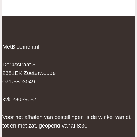
MetBloemen.nl
Dorpsstraat 5
2381EK Zoeterwoude
071-5803049
kvk 28039687
Voor het afhalen van bestellingen is de winkel van di.
tot en met zat. geopend vanaf 8:30