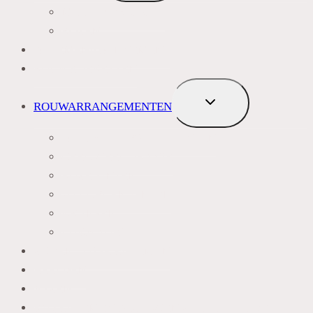
MEEST VERKOCHT
ROZEN
BLOEMENABONNEMENT
ROUWBOEKETTEN
TOGGLE
ROUWARRANGEMENTEN
SUBMENU
BLAUW PAARS LILA TINTEN
GEEL, GEEL ORANJE
ROZE TINTEN
WIT GROEN TINTEN
KRANSEN
LIJKWADES
ZIJDEN LOSSE BLOEMEN
BEELDEN
VAZEN
FAQ BLOEMEN BEZORGEN ZOETERWOUDE