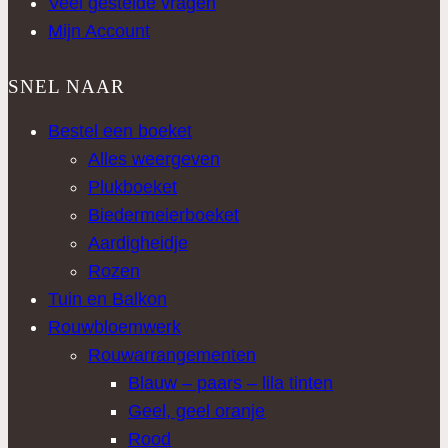
Veel gestelde vragen
Mijn Account
SNEL NAAR
Bestel een boeket
Alles weergeven
Plukboeket
Biedermeierboeket
Aardigheidje
Rozen
Tuin en Balkon
Rouwbloemwerk
Rouwarrangementen
Blauw – paars – lila tinten
Geel, geel oranje
Rood