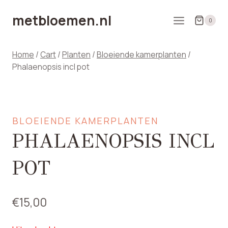
Doorgaan
metbloemen.nl
naar
0
inhoud
Home
/
Cart
/
Planten
/
Bloeiende kamerplanten
/
Phalaenopsis incl pot
BLOEIENDE KAMERPLANTEN
PHALAENOPSIS INCL
POT
€
15,00