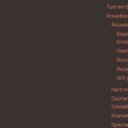
Tuin en 
Rouwbl
Rouwa
Blauw
tint
Geel
Roo
Roze
Wit 
Hart m
Quirla
lijkwa
Krans
Specia