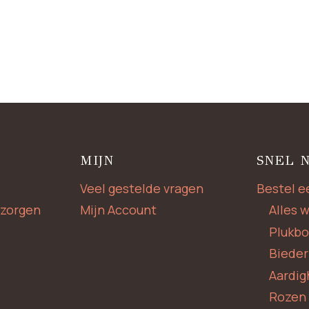
MIJN
SNEL 
Veel gestelde vragen
Bestel e
zorgen
Mijn Account
Alles 
Plukb
Biede
Aardig
Rozen