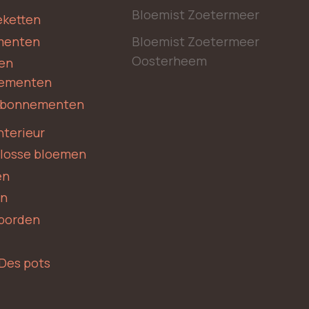
Bloemist Zoetermeer
ketten
menten
Bloemist Zoetermeer
Oosterheem
en
ementen
 abonnementen
nterieur
 losse bloemen
en
en
borden
Des pots