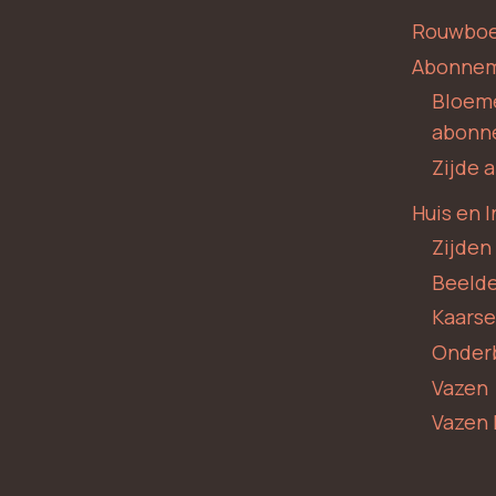
Rouwboe
Abonne
Bloem
abonn
Zijde
Huis en I
Zijden
Beeld
Kaars
Onder
Vazen
Vazen 