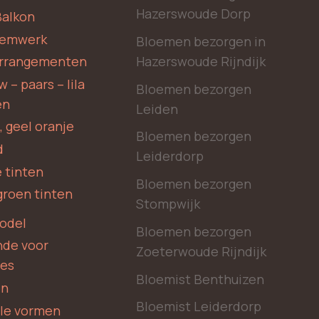
Hazerswoude Dorp
Balkon
oemwerk
Bloemen bezorgen in
Hazerswoude Rijndijk
rrangementen
 – paars – lila
Bloemen bezorgen
en
Leiden
, geel oranje
Bloemen bezorgen
d
Leiderdorp
 tinten
Bloemen bezorgen
groen tinten
Stompwijk
odel
Bloemen bezorgen
nde voor
Zoeterwoude Rijndijk
des
Bloemist Benthuizen
en
Bloemist Leiderdorp
le vormen