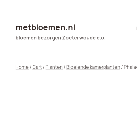
Doorgaan
naar
inhoud
metbloemen.nl
bloemen bezorgen Zoeterwoude e.o.
Home
/
Cart
/
Planten
/
Bloeiende kamerplanten
/
Phala