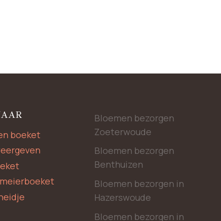
NAAR
Bloemen bezorgen
Zoeterwoude
en boeket
weergeven
Bloemen bezorgen
Benthuizen
oeket
rmeierboeket
Bloemen bezorgen in
heidje
Hazerswoude
Bloemen bezorgen in