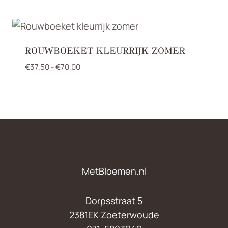
€60,00
ROUWBOEKET KLEURRIJK ZOMER
Prijsklasse:
€
37,50
-
€
70,00
€37,50
tot
€70,00
MetBloemen.nl
Dorpsstraat 5
2381EK Zoeterwoude