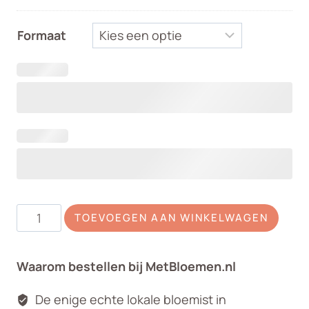
Formaat
Rouwboeket
TOEVOEGEN AAN WINKELWAGEN
Cymbidium
roze
Waarom bestellen bij MetBloemen.nl
aantal
De enige echte lokale bloemist in