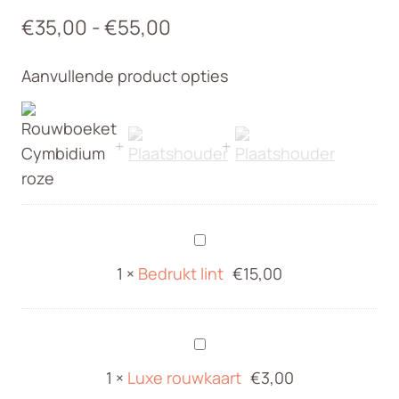
Prijsklasse:
€
35,00
-
€
55,00
€35,00
Aanvullende product opties
tot
€55,00
Bedrukt
lint
1
×
Bedrukt lint
€
15,00
Luxe
rouwkaart
1
×
Luxe rouwkaart
€
3,00