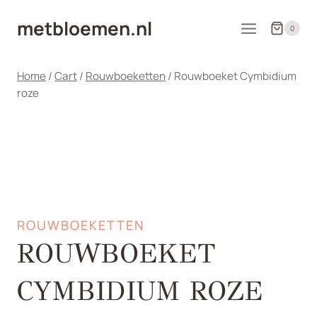
Doorgaan
metbloemen.nl
naar
0
inhoud
Home
/
Cart
/
Rouwboeketten
/
Rouwboeket Cymbidium
roze
ROUWBOEKETTEN
ROUWBOEKET
CYMBIDIUM ROZE