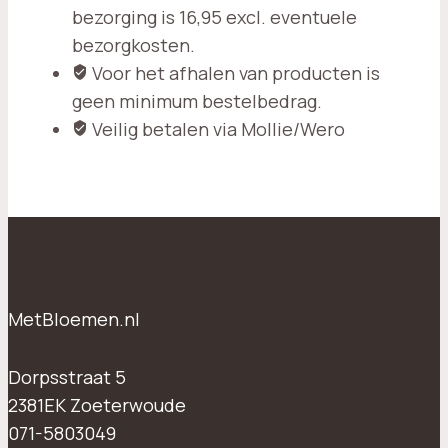
bezorging is 16,95 excl. eventuele
bezorgkosten.
Voor het afhalen van producten is
geen minimum bestelbedrag.
Veilig betalen via Mollie/Wero
MetBloemen.nl
Dorpsstraat 5
2381EK Zoeterwoude
071-5803049