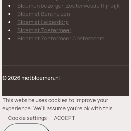
Bloemen bezorgen Zoeterwoude Rijndijk
Bloemist Benthuizen
Bloemist Leiderdorp
Bloemist Zoetermeer
Bloemist Zoetermeer Oosterheem
© 2026 metbloemen.nl
This website uses cookies to improve your
experience. We'll assume you're ok with this
Cookie settings
ACCEPT