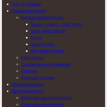
Tuin en Balkon
Rouwbloemwerk
Rouwarrangementen
Blauw – paars – lila tinten
Geel, geel oranje
Rood
Roze tinten
Wit groen tinten
Hart model
Quirlande voor lijkwades
Kransen
Speciale vormen
Rouwboeketten
Abonnementen
Bloemen abonnementen
Zijde abonnementen