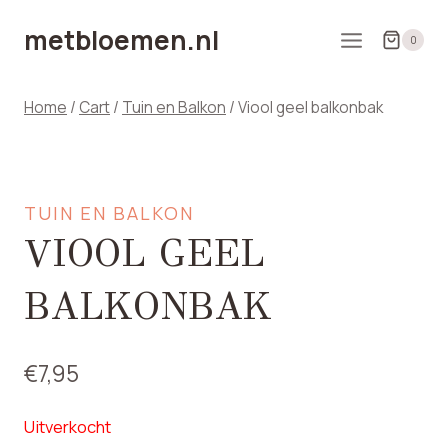
Doorgaan
metbloemen.nl
naar
0
inhoud
Home
/
Cart
/
Tuin en Balkon
/
Viool geel balkonbak
TUIN EN BALKON
VIOOL GEEL
BALKONBAK
€
7,95
Uitverkocht