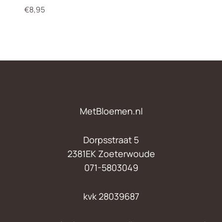
€
8,95
MetBloemen.nl
Dorpsstraat 5
2381EK Zoeterwoude
071-5803049
kvk 28039687