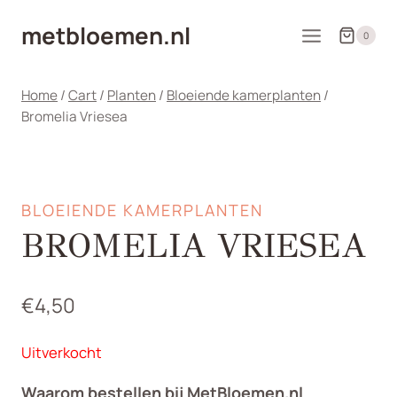
Doorgaan
metbloemen.nl
naar
0
inhoud
Home
/
Cart
/
Planten
/
Bloeiende kamerplanten
/
Bromelia Vriesea
BLOEIENDE KAMERPLANTEN
BROMELIA VRIESEA
€
4,50
Uitverkocht
Waarom bestellen bij MetBloemen.nl