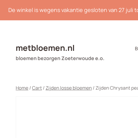
Doorgaan
De winkel is wegens vakantie gesloten van 27 juli 
naar
inhoud
metbloemen.nl
B
bloemen bezorgen Zoeterwoude e.o.
Home
/
Cart
/
Zijden losse bloemen
/
Zijden Chrysant pe