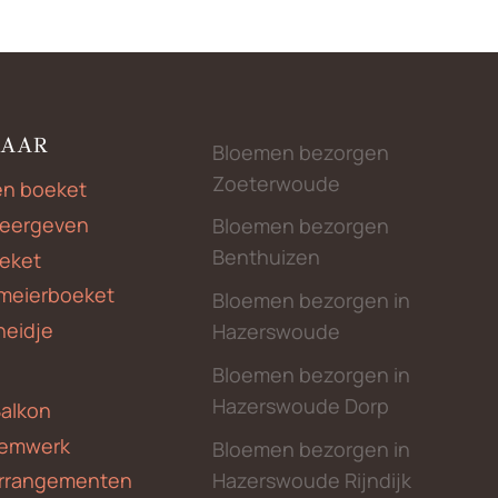
NAAR
Bloemen bezorgen
Zoeterwoude
en boeket
weergeven
Bloemen bezorgen
Benthuizen
eket
meierboeket
Bloemen bezorgen in
heidje
Hazerswoude
Bloemen bezorgen in
Hazerswoude Dorp
Balkon
emwerk
Bloemen bezorgen in
Hazerswoude Rijndijk
rrangementen