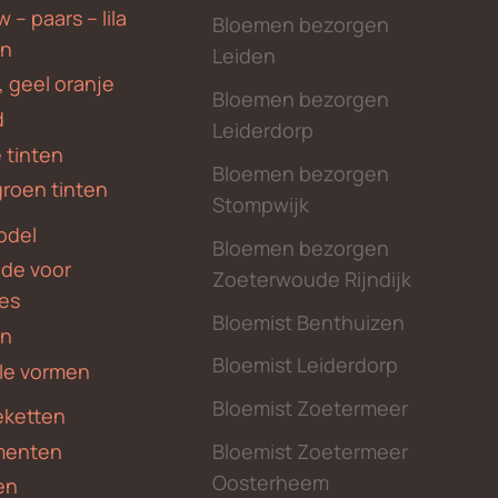
 – paars – lila
Bloemen bezorgen
en
Leiden
, geel oranje
Bloemen bezorgen
d
Leiderdorp
 tinten
Bloemen bezorgen
groen tinten
Stompwijk
odel
Bloemen bezorgen
nde voor
Zoeterwoude Rijndijk
des
Bloemist Benthuizen
en
Bloemist Leiderdorp
le vormen
Bloemist Zoetermeer
ketten
menten
Bloemist Zoetermeer
Oosterheem
en