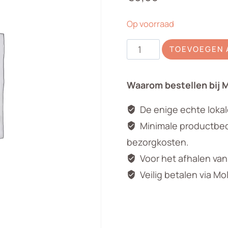
Op voorraad
Zijden
TOEVOEGEN 
Chrysant
peach
Waarom bestellen bij 
aantal
De enige echte loka
Minimale productbedr
bezorgkosten.
Voor het afhalen va
Veilig betalen via Mo