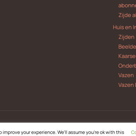
abonn
Zijde
Huis en I
Zijden
Beeld
Kaars
Onder
Vazen
Vazen 
o improve your experience. We'll assume you're ok with this
Co