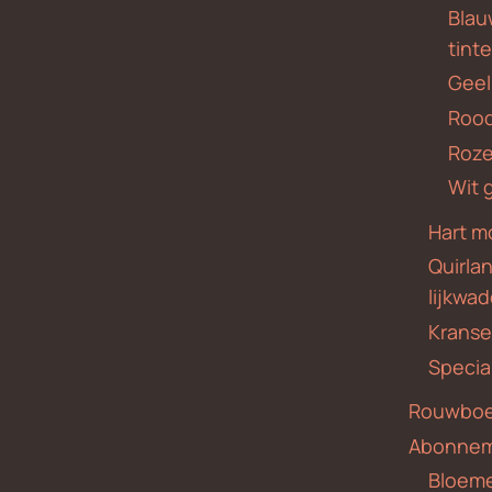
Blauw
tint
Geel
Roo
Roze
Wit 
Hart m
Quirla
lijkwa
Krans
Specia
Rouwboe
Abonne
Bloem