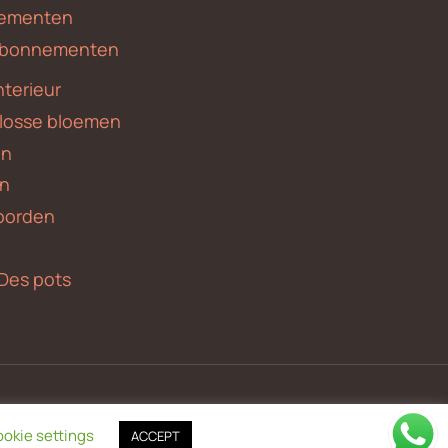
ementen
 abonnementen
nterieur
 losse bloemen
en
en
borden
Des pots
okie settings
ACCEPT