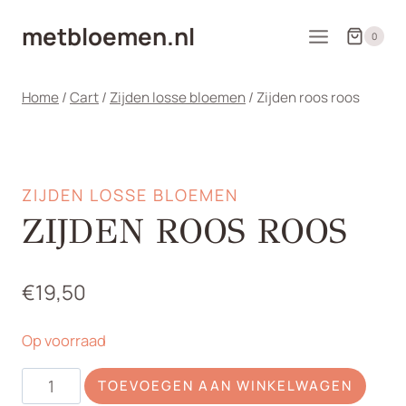
Doorgaan
metbloemen.nl
naar
0
inhoud
Home
/
Cart
/
Zijden losse bloemen
/
Zijden roos roos
ZIJDEN LOSSE BLOEMEN
ZIJDEN ROOS ROOS
€
19,50
Op voorraad
Zijden
TOEVOEGEN AAN WINKELWAGEN
roos