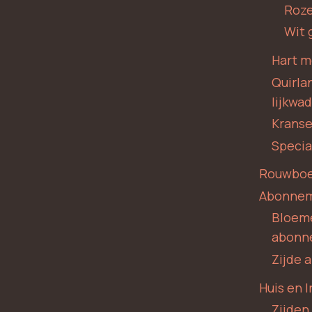
Roze
Wit 
Hart m
Quirla
lijkwa
Krans
Specia
Rouwboe
Abonne
Bloem
abonn
Zijde
Huis en I
Zijden