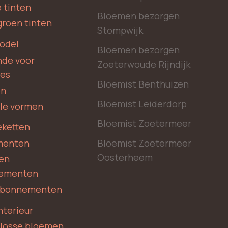
 tinten
Bloemen bezorgen
groen tinten
Stompwijk
odel
Bloemen bezorgen
nde voor
Zoeterwoude Rijndijk
des
Bloemist Benthuizen
en
Bloemist Leiderdorp
le vormen
Bloemist Zoetermeer
ketten
menten
Bloemist Zoetermeer
Oosterheem
en
ementen
 abonnementen
nterieur
 losse bloemen