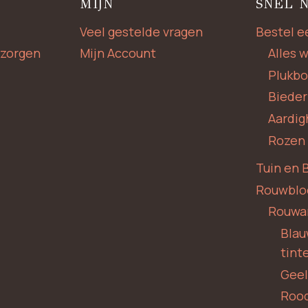
MIJN
SNEL 
Veel gestelde vragen
Bestel e
zorgen
Mijn Account
Alles 
Plukb
Biede
Aardig
Rozen
Tuin en 
Rouwbl
Rouwa
Blauw
tint
Geel
Roo