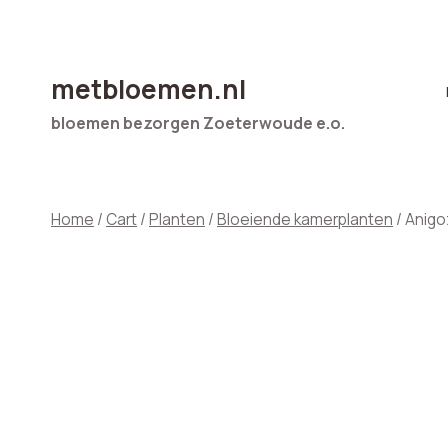
Doorgaan
naar
inhoud
metbloemen.nl
bloemen bezorgen Zoeterwoude e.o.
Home
/
Cart
/
Planten
/
Bloeiende kamerplanten
/
Anigo