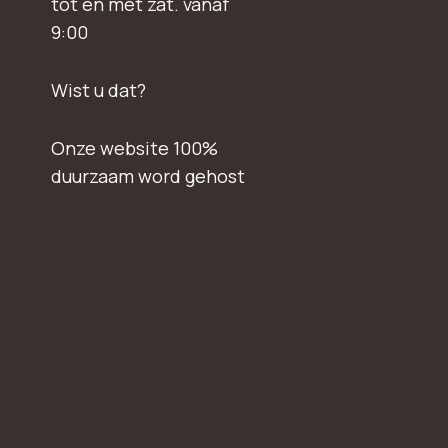
tot en met zat. vanaf
9:00
Wist u dat?
Onze website 100%
duurzaam word gehost