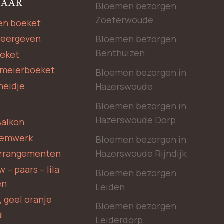
NAAR
Bloemen bezorgen
Zoeterwoude
en boeket
weergeven
Bloemen bezorgen
Benthuizen
oeket
rmeierboeket
Bloemen bezorgen in
heidje
Hazerswoude
Bloemen bezorgen in
Hazerswoude Dorp
Balkon
oemwerk
Bloemen bezorgen in
Hazerswoude Rijndijk
rrangementen
 – paars – lila
Bloemen bezorgen
en
Leiden
, geel oranje
Bloemen bezorgen
d
Leiderdorp