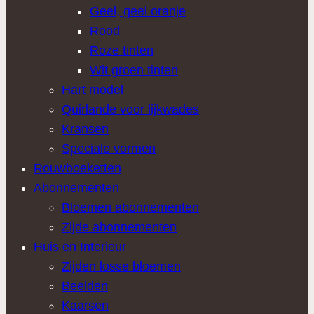
Geel, geel oranje
Rood
Roze tinten
Wit groen tinten
Hart model
Quirlande voor lijkwades
Kransen
Speciale vormen
Rouwboeketten
Abonnementen
Bloemen abonnementen
Zijde abonnementen
Huis en Interieur
Zijden losse bloemen
Beelden
Kaarsen