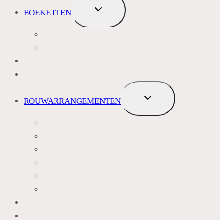
TOGGLE
BOEKETTEN
SUBMENU
MEEST VERKOCHT
ROZEN
BLOEMENABONNEMENT
ROUWBOEKETTEN
TOGGLE
ROUWARRANGEMENTEN
SUBMENU
BLAUW PAARS LILA TINTEN
GEEL, GEEL ORANJE
ROZE TINTEN
WIT GROEN TINTEN
KRANSEN
LIJKWADES
ZIJDEN LOSSE BLOEMEN
BEELDEN