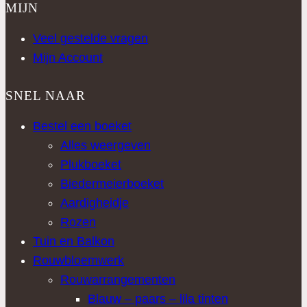
MIJN
Veel gestelde vragen
Mijn Account
SNEL NAAR
Bestel een boeket
Alles weergeven
Plukboeket
Biedermeierboeket
Aardigheidje
Rozen
Tuin en Balkon
Rouwbloemwerk
Rouwarrangementen
Blauw – paars – lila tinten