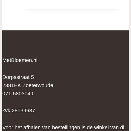
MetBloemen.nl
Dorpsstraat 5
2381EK Zoeterwoude
071-5803049
kvk 28039687
Voor het afhalen van bestellingen is de winkel van di.